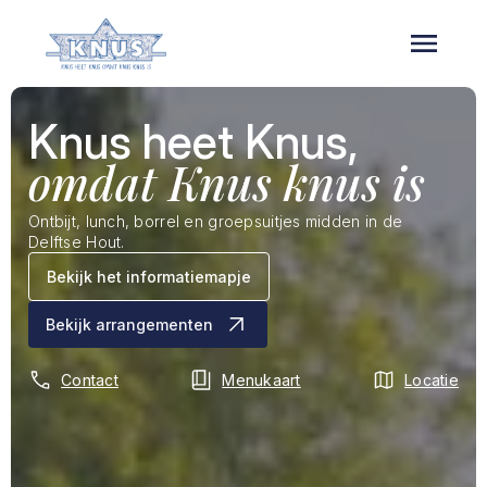
Overslaan
en
naar
de
inhoud
gaan
Knus heet Knus,
omdat Knus knus is
Ontbijt, lunch, borrel en groepsuitjes midden in de
Delftse Hout.
Bekijk het informatiemapje
Bekijk arrangementen
Contact
Menukaart
Locatie