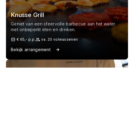
Knusse Grill
Geniet van een sfeervolle barbecue aan het water
met onbeperkt eten en drinken.
€ 65,- p.p.
va. 20 volwassenen
Bekijk arrangement