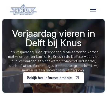
Overslaan
en
naar
de
inhoud
gaan
Verjaardag vieren in
Delft bij Knus
Een verjaardag is dé gelegenheid om samen te komen
met vrienden en familie. Bij Knus in de Delftse Hout vier
je je verjaardag aan het water, compleet met borrel,
lunch of diner. Van klein gezelschap tot groot feest: wij
maken er een onvergetelijke dag van.
Bekijk het informatiemapje