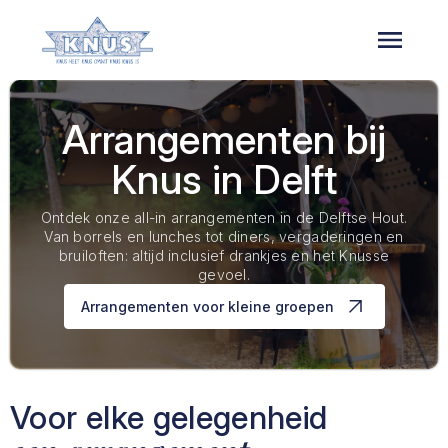
Overslaan
en
naar
de
inhoud
gaan
Arrangementen bij
Knus in Delft
Ontdek onze all-in arrangementen in de Delftse Hout.
Van borrels en lunches tot diners, vergaderingen en
bruiloften: altijd inclusief drankjes en het Knusse
gevoel.
Arrangementen voor kleine groepen
Voor elke gelegenheid