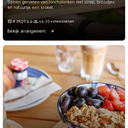
Samen genieten van lunchplanken met soep, broodjes
en natuurlijk een kroket.
€ 29,50 p.p.
va. 20 volwassenen
Bekijk arrangement