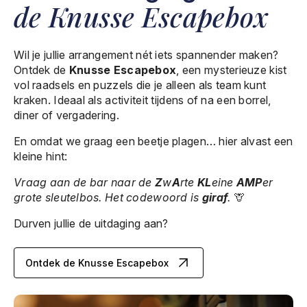
de Knusse Escapebox
Wil je jullie arrangement nét iets spannender maken?
Ontdek de
Knusse Escapebox
, een mysterieuze kist
vol raadsels en puzzels die je alleen als team kunt
kraken. Ideaal als activiteit tijdens of na een borrel,
diner of vergadering.
En omdat we graag een beetje plagen… hier alvast een
kleine hint:
Vraag aan de bar naar de
Z
w
A
rte
KL
eine
AMP
er
grote sleutelbos. Het codewoord is
giraf
.
🦒
Durven jullie de uitdaging aan?
Ontdek de Knusse Escapebox