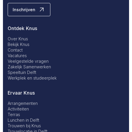
Inschrijven
Ontdek Knus
Footer
Over Knus
Bekijk Knus
Contact
Primary
Vacatures
Veelgestelde vragen
Zakelijk Samenwerken
Speeltuin Delft
Werkplek en studeerplek
Ervaar Knus
Footer
Arrangementen
Activiteiten
Terras
Secondary
Lunchen in Delft
Trouwen bij Knus
Trouwlocatie in Delft