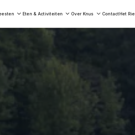
navigatie
eesten
Eten & Activiteiten
Over Knus
Contact
Het Ri