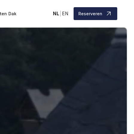
NL
|
EN
eten Dak
Reserveren