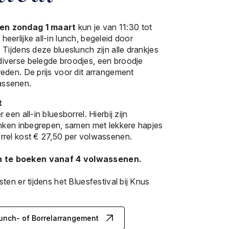
 en zondag 1 maart
kun je van 11:30 tot
eerlijke all-in lunch, begeleid door
 Tijdens deze blueslunch zijn alle drankjes
diverse belegde broodjes, een broodje
reden. De prijs voor dit arrangement
assenen.
t
 een all-in bluesborrel. Hierbij zijn
ranken inbegrepen, samen met lekkere hapjes
orrel kost € 27,50 per volwassenen.
n te boeken vanaf 4 volwassenen.
sten er tijdens het Bluesfestival bij Knus
Lunch- of Borrelarrangement